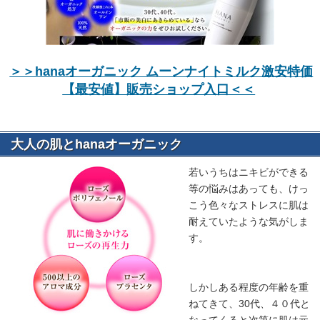
＞＞hanaオーガニック ムーンナイトミルク激安特価
【最安値】販売ショップ入口＜＜
大人の肌とhanaオーガニック
若いうちはニキビができる
等の悩みはあっても、けっ
こう色々なストレスに肌は
耐えていたような気がしま
す。
しかしある程度の年齢を重
ねてきて、30代、４０代と
なってくると次第に肌は元